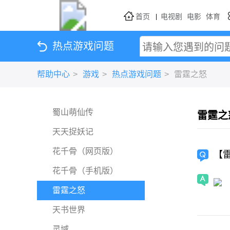
首页
电视剧
电影
体育
|
综艺
动漫
热点游戏问题
帮助中心
>
游戏
>
热点游戏问题
>
雷霆之怒
蜀山萌仙传
雷霆之
天天捉妖记
花千骨（网页版）
【
花千骨（手机版）
雷霆之怒
天书世界
灵域