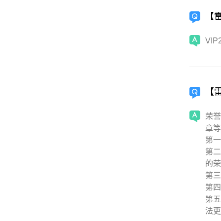
【
VI
【
荣誉
章等
第一
第二
的荣
第三
第四
第五
法更