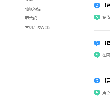
【
仙境物语
充值
莽荒纪
古剑奇谭WEB
【
在网
【
角色