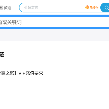
频道
热播榜
怒
雷霆之怒】VIP充值要求